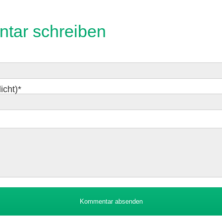
tar schreiben
icht)
*
Kommentar absenden