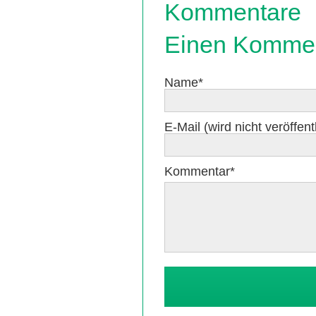
Kommentare
Einen Kommen
Pflichtfeld
Name
*
Pflichtfeld
E-Mail (wird nicht veröffentl
Pflichtfeld
Kommentar
*