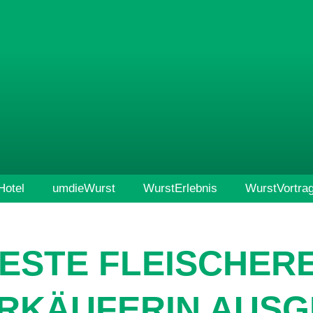
otel
umdieWurst
WurstErlebnis
WurstVortra
ESTE FLEISCHERE
RKÄUFERIN AUSG