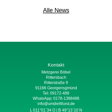
Alle News
Kontakt
Metzgerei Böbel
Rittersbach
Ritterstraße 9
91166 Georgensgmünd
Tel: 09172-488
WhatsApp:
0178-1388488
info@umdieWurst.de
L 011°01`34 O | B 49°13`10 N