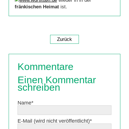
wieder in in der
fränkischen Heimat
ist.
Zurück
Kommentare
Einen Kommentar
schreiben
Pflichtfeld
Name
*
Pflichtfeld
E-Mail (wird nicht veröffentlicht)
*