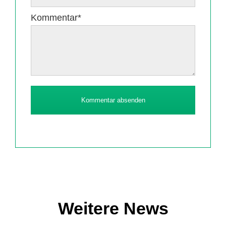
Pflichtfeld
Kommentar
*
Kommentar absenden
Weitere News