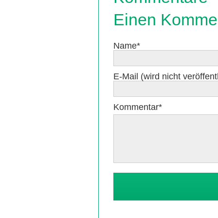
Einen Kommen
Pflichtfeld
Name
*
Pflichtfeld
E-Mail (wird nicht veröffentl
Pflichtfeld
Kommentar
*