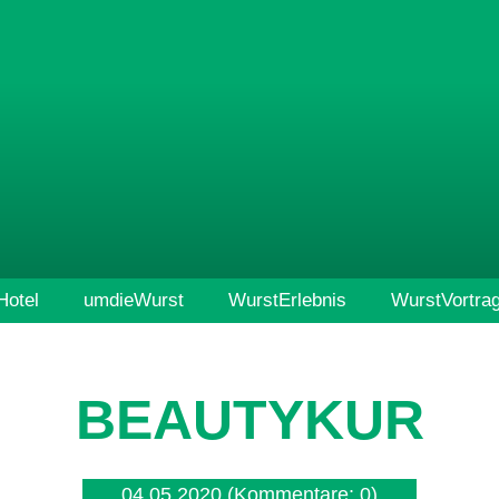
otel
umdieWurst
WurstErlebnis
WurstVortra
BEAUTYKUR
04.05.2020
(Kommentare: 0)