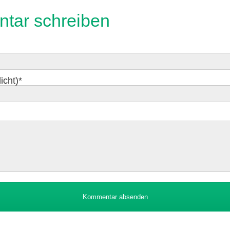
tar schreiben
icht)
*
Kommentar absenden