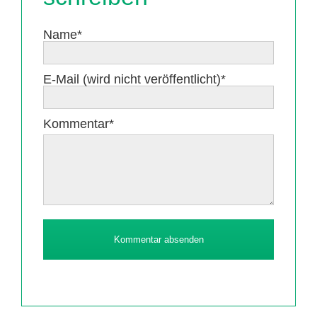
Pflichtfeld
Name
*
Pflichtfeld
E-Mail (wird nicht veröffentlicht)
*
Pflichtfeld
Kommentar
*
Kommentar absenden