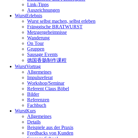
Link-Tipps
Auszeichnungen
WurstErlebnis
Wurst selbst machen, selbst erleben
Fränggische BRATWURST
Metzgergeheimnisse
Wanderung
On Tour
Gruppen
Sausage Events
德国香肠制作课程
WurstVortrag
Allgemeines
Impulsreferat
Workshop/Seminar
Referent Claus Böbel
Bilder
Referenzen
Fachbuch
WurstKurs
Allgemeines
Details
Beispiele aus der Praxis
Feedbacks von Kunden