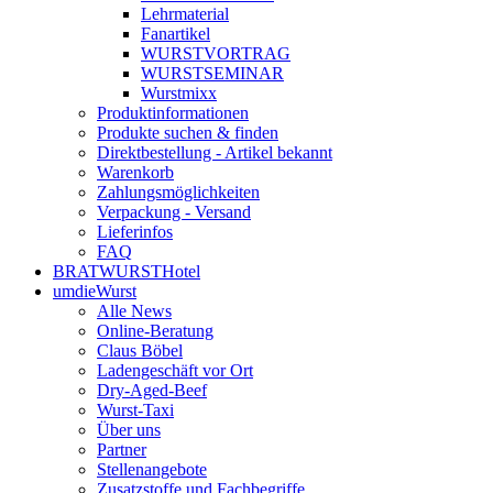
Lehrmaterial
Fanartikel
WURST­VORTRAG
WURST­SEMINAR
Wurstmixx
Produktinformationen
Produkte suchen & finden
Direktbestellung - Artikel bekannt
Warenkorb
Zahlungsmöglichkeiten
Verpackung - Versand
Lieferinfos
FAQ
BRATWURSTHotel
umdieWurst
Alle News
Online-Beratung
Claus Böbel
Ladengeschäft vor Ort
Dry-Aged-Beef
Wurst-Taxi
Über uns
Partner
Stellenangebote
Zusatzstoffe und Fachbegriffe