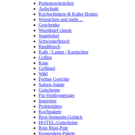
Portions­würstchen
Aufschnitt
Kochschinken & Kalter Braten
Würstchen und mehr ...
Geschenke
Wurstbrief classic
Spanferkel
Schweine­fleisch
Rindfleisch
Kalb / Lamm / Kaninchen
Grillen
Käse
Geflügel
Wild
Fertige Gerichte
Sulzen-Salate
Gutscheine
Für Hobbymetzger
Innereien
Probiertüten
Kochpakete
Brot-Semmeln-Gebäck
HOTEL-Gutscheine
Rein Rind-Pute
Kennenlern-Pakete