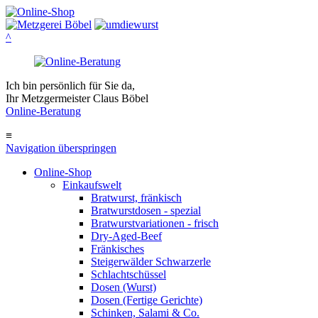
^
Ich bin persönlich für Sie da,
Ihr Metzgermeister Claus Böbel
Online-Beratung
≡
Navigation überspringen
Online-Shop
Einkaufswelt
Bratwurst, fränkisch
Bratwurst­dosen - spezial
Bratwurst­variationen - frisch
Dry-Aged-Beef
Fränkisches
Steigerwälder Schwarzerle
Schlacht­schüssel
Dosen (Wurst)
Dosen (Fertige Gerichte)
Schinken, Salami & Co.