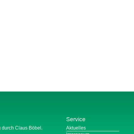
Service
Navigation
g durch Claus Böbel.
Aktuelles
überspringen