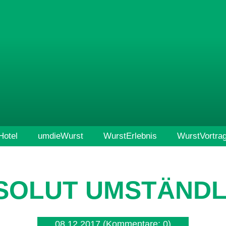
otel
umdieWurst
WurstErlebnis
WurstVortra
SOLUT UMSTÄNDL
08.12.2017
(Kommentare: 0)