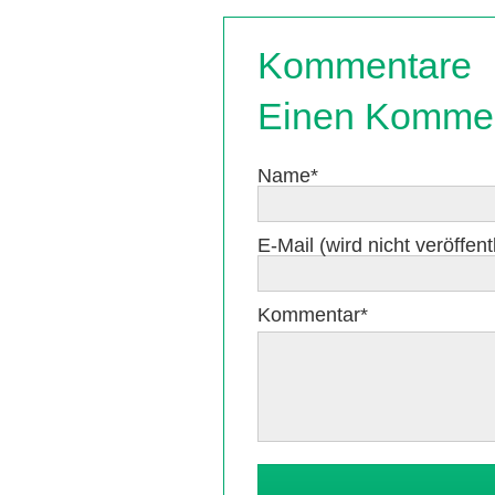
Kommentare
Einen Kommen
Pflichtfeld
Name
*
Pflichtfeld
E-Mail (wird nicht veröffentl
Pflichtfeld
Kommentar
*