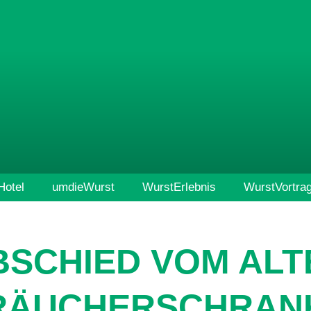
otel
umdieWurst
WurstErlebnis
WurstVortra
BSCHIED VOM ALT
RÄUCHERSCHRAN