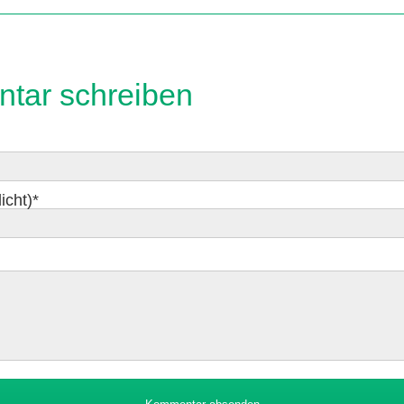
tar schreiben
icht)
*