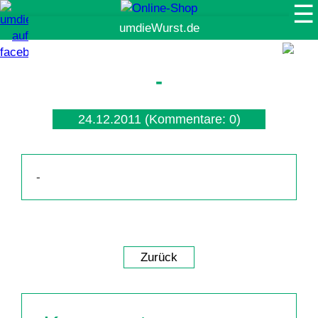
☰
Suche
-
24.12.2011
(Kommentare: 0)
-
Zurück