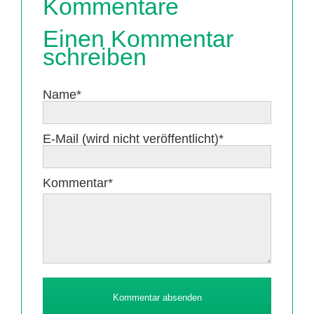
Kommentare
Einen Kommentar
schreiben
Pflichtfeld
Name
*
Pflichtfeld
E-Mail (wird nicht veröffentlicht)
*
Pflichtfeld
Kommentar
*
Kommentar absenden