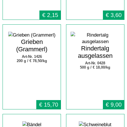
€
2,15
€
3,60
Grieben
Rindertalg
(Grammerl)
ausgelassen
Art-Nr. 1426
200 g /
€ 78,50/kg
Art-Nr. 0428
500 g /
€ 18,00/kg
€
15,70
€
9,00