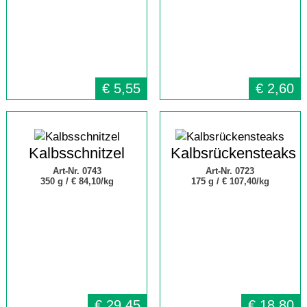
€
5,55
€
2,60
Kalbsschnitzel
Kalbsrückensteaks
Art-Nr. 0743
Art-Nr. 0723
350 g /
€ 84,10/kg
175 g /
€ 107,40/kg
€
29,45
€
18,80