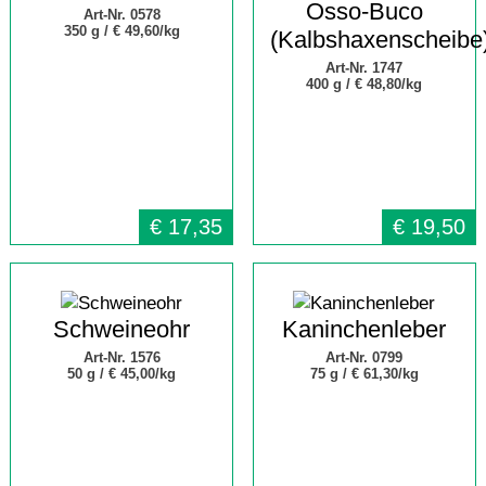
Osso-Buco
Art-Nr. 0578
350 g /
€ 49,60/kg
(Kalbshaxenscheibe
Art-Nr. 1747
400 g /
€ 48,80/kg
€
17,35
€
19,50
Schweineohr
Kaninchenleber
Art-Nr. 1576
Art-Nr. 0799
50 g /
€ 45,00/kg
75 g /
€ 61,30/kg