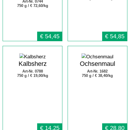
Art-Nr. 0744
750 g /
€ 72,60/kg
€
54,45
€
54,85
Kalbsherz
Ochsenmaul
Art-Nr. 0788
Art-Nr. 1682
750 g /
€ 19,00/kg
750 g /
€ 38,40/kg
€
14,25
€
28,80