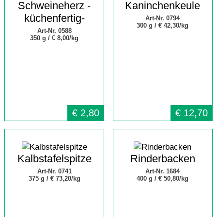
Schweineherz -
Kaninchenkeule
küchenfertig-
Art-Nr. 0794
300 g /
€ 42,30/kg
Art-Nr. 0588
350 g /
€ 8,00/kg
€
2,80
€
12,70
Kalbstafelspitze
Rinderbacken
Art-Nr. 0741
Art-Nr. 1684
375 g /
€ 73,20/kg
400 g /
€ 50,80/kg