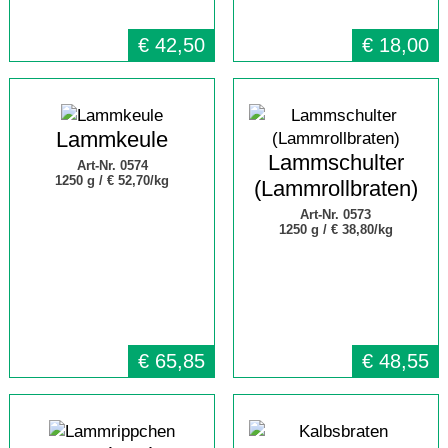
€
42,50
€
18,00
Lammkeule
Lammschulter
Art-Nr. 0574
1250 g /
€ 52,70/kg
(Lammrollbraten)
Art-Nr. 0573
1250 g /
€ 38,80/kg
€
65,85
€
48,55