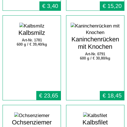
€
3,40
€
15,20
Kalbsmilz
Kaninchenrücken
Art-Nr. 1781
600 g /
€ 39,40/kg
mit Knochen
Art-Nr. 0791
600 g /
€ 30,80/kg
€
23,65
€
18,45
Ochsenziemer
Kalbsfilet