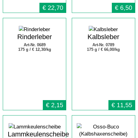
€
22,70
€
6,50
Rinderleber
Kalbsleber
Art-Nr. 0689
Art-Nr. 0789
175 g /
€ 12,30/kg
175 g /
€ 66,00/kg
€
2,15
€
11,55
Lammkeulenscheibe