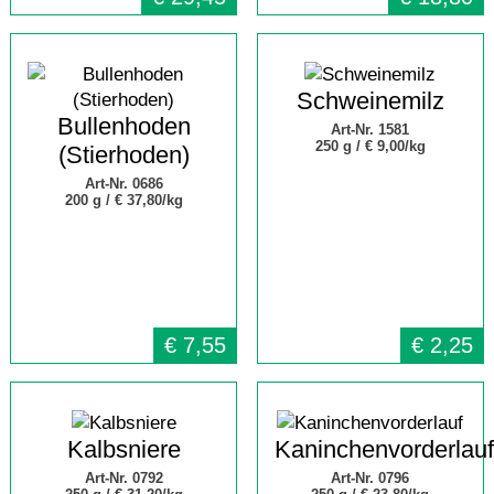
Schweinemilz
Bullenhoden
Art-Nr. 1581
250 g /
€ 9,00/kg
(Stierhoden)
Art-Nr. 0686
200 g /
€ 37,80/kg
€
7,55
€
2,25
Kalbsniere
Kaninchenvorderlauf
Art-Nr. 0792
Art-Nr. 0796