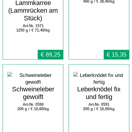
Lammkarree
400 g /
€ 38,40/kg
(Lammrücken am
Stück)
Art-Nr. 1571
1250 g /
€ 71,40/kg
€
89,25
€
15,35
Schweineleber
Leberknödel fix
gewolft
und fertig
Art-Nr. 0590
Art-Nr. 0591
200 g /
€ 10,80/kg
200 g /
€ 18,00/kg