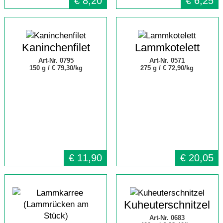
€
8,20
€
6,25
Kaninchenfilet
Lammkotelett
Art-Nr. 0795
Art-Nr. 0571
150 g /
€ 79,30/kg
275 g /
€ 72,90/kg
€
11,90
€
20,05
Kuheuterschnitzel
Art-Nr. 0683