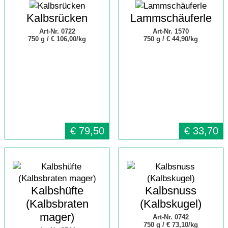
Kalbsrücken
Lammschäuferle
Art-Nr. 0722
Art-Nr. 1570
750 g /
€ 106,00/kg
750 g /
€ 44,90/kg
€
79,50
€
33,70
Kalbshüfte
Kalbsnuss
(Kalbsbraten
(Kalbskugel)
mager)
Art-Nr. 0742
750 g /
€ 73,10/kg