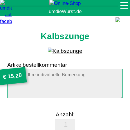
☰
Suche
Kalbszunge
Artikelbestellkommentar
15,20
€
Anzahl: