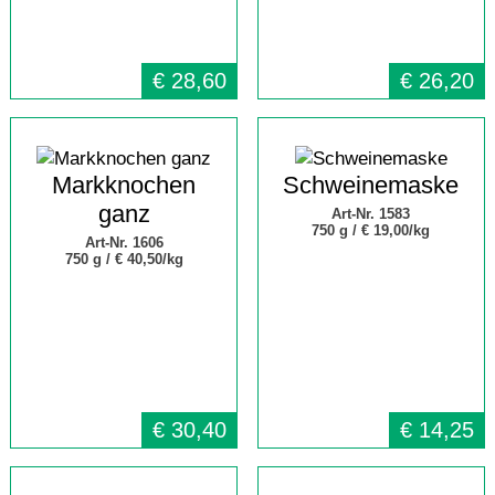
€
28,60
€
26,20
Markknochen
Schweinemaske
ganz
Art-Nr. 1583
750 g /
€ 19,00/kg
Art-Nr. 1606
750 g /
€ 40,50/kg
€
30,40
€
14,25