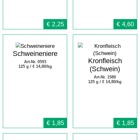
€
2,25
€
4,60
Schweineniere
Kronfleisch
Art-Nr. 0593
125 g /
€ 14,80/kg
(Schwein)
Art-Nr. 1580
125 g /
€ 14,80/kg
€
1,85
€
1,85