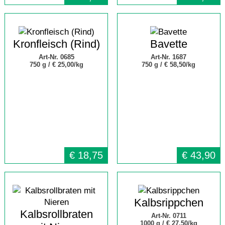
Kronfleisch (Rind)
Bavette
Art-Nr. 0685
Art-Nr. 1687
750 g /
€ 25,00/kg
750 g /
€ 58,50/kg
€
18,75
€
43,90
Kalbsrippchen
Kalbsrollbraten
Art-Nr. 0711
1000 g /
€ 27,50/kg