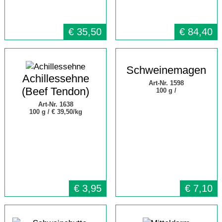
€
35,50
€
84,40
Schweinemagen
Achillessehne
Art-Nr. 1598
(Beef Tendon)
100 g /
Art-Nr. 1638
100 g /
€ 39,50/kg
€
3,95
€
7,10