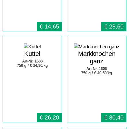
€
14,65
€
28,60
Kuttel
Markknochen
ganz
Art-Nr. 1683
750 g /
€ 34,90/kg
Art-Nr. 1606
750 g /
€ 40,50/kg
€
26,20
€
30,40