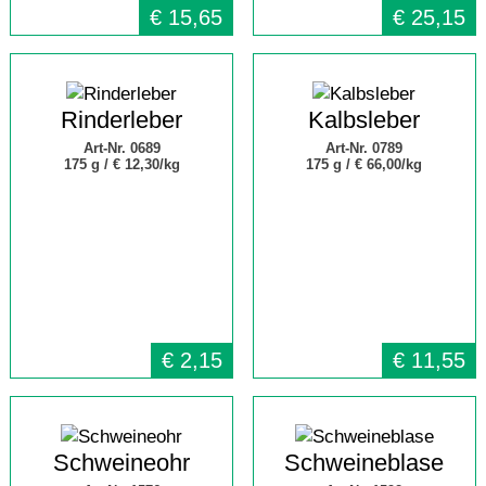
€
15,65
€
25,15
Rinderleber
Kalbsleber
Art-Nr. 0689
Art-Nr. 0789
175 g /
€ 12,30/kg
175 g /
€ 66,00/kg
€
2,15
€
11,55
Schweineohr
Schweineblase