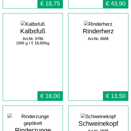
€
18,75
€
43,90
Kalbsfuß
Rinderherz
Art-Nr. 0786
Art-Nr. 0688
1000 g /
€ 18,00/kg
€
18,00
€
13,50
Schweinekopf
Rinderzunge