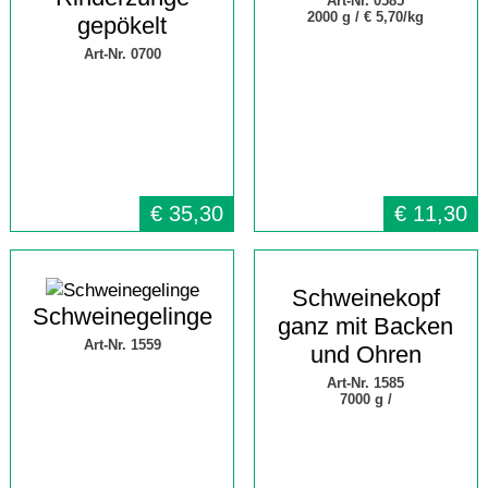
Art-Nr. 0585
2000 g /
€ 5,70/kg
gepökelt
Art-Nr. 0700
€
35,30
€
11,30
Schweinekopf
Schweinegelinge
ganz mit Backen
Art-Nr. 1559
und Ohren
Art-Nr. 1585
7000 g /