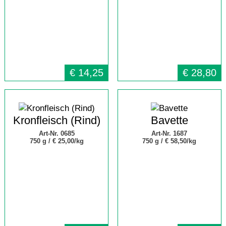
€
14,25
€
28,80
Kronfleisch (Rind)
Bavette
Art-Nr. 0685
Art-Nr. 1687
750 g /
€ 25,00/kg
750 g /
€ 58,50/kg