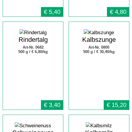
€
5,40
€
4,80
Rindertalg
Kalbszunge
Art-Nr. 0682
Art-Nr. 0800
500 g /
€ 6,80/kg
500 g /
€ 30,40/kg
€
3,40
€
15,20