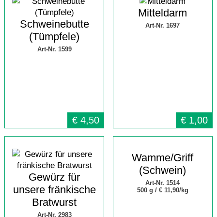
Mitteldarm
Schweinebutte
Art-Nr. 1697
(Tümpfele)
Art-Nr. 1599
€
4,50
€
1,00
Wamme/Griff
(Schwein)
Gewürz für
Art-Nr. 1514
unsere fränkische
500 g /
€ 11,90/kg
Bratwurst
Art-Nr. 2983