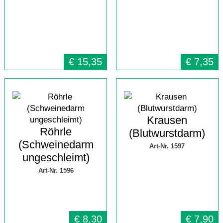
€
15,35
€
7,35
Krausen
Röhrle
(Blutwurstdarm)
(Schweinedarm
Art-Nr. 1597
ungeschleimt)
Art-Nr. 1596
€
8,30
€
7,90