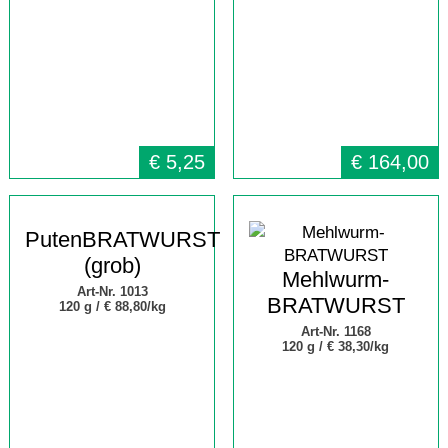
€
5,25
€
164,00
PutenBRATWURST
(grob)
Mehlwurm-
Art-Nr. 1013
BRATWURST
120 g /
€ 88,80/kg
Art-Nr. 1168
120 g /
€ 38,30/kg