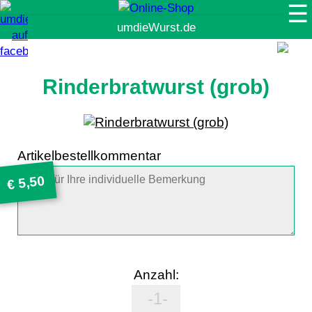
☰
Suche
Rinderbratwurst (grob)
Artikelbestellkommentar
5,50
€
Anzahl: