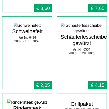
€
3,60
€
7,65
Schweinefett
Schäuferlesscheibe
Art-Nr. 0426
200 g /
€ 10,30/kg
gewürzt
Art-Nr. 0534
200 g /
€ 20,80/kg
€
2,05
€
4,15
Grillpaket
Rindersteak