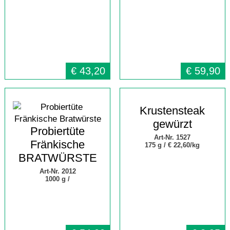
€
43,20
€
59,90
Krustensteak
gewürzt
Probiertüte
Art-Nr. 1527
Fränkische
175 g /
€ 22,60/kg
BRATWÜRSTE
Art-Nr. 2012
1000 g /