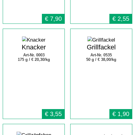
€
7,90
€
2,55
Knacker
Grillfackel
Art-Nr. 0003
Art-Nr. 0535
175 g /
€ 20,30/kg
50 g /
€ 38,00/kg
€
3,55
€
1,90