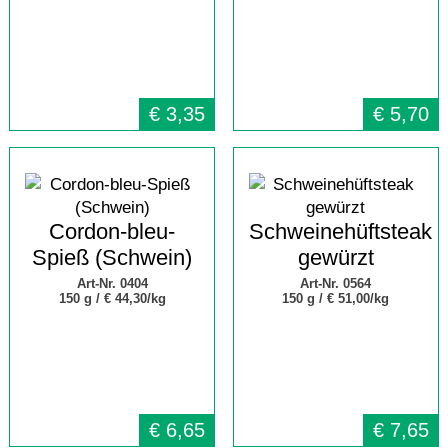
€
3,35
€
5,70
Cordon-bleu-
Schweinehüftsteak
Spieß (Schwein)
gewürzt
Art-Nr. 0404
Art-Nr. 0564
150 g /
€ 44,30/kg
150 g /
€ 51,00/kg
€
6,65
€
7,65