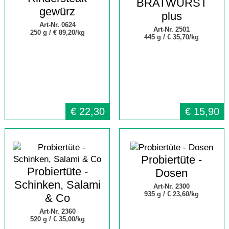
BRATWURST
gewürz
plus
Art-Nr. 0624
Art-Nr. 2501
250 g /
€ 89,20/kg
445 g /
€ 35,70/kg
€
22,30
€
15,90
Probiertüte -
Probiertüte -
Dosen
Schinken, Salami
Art-Nr. 2300
935 g /
€ 23,60/kg
& Co
Art-Nr. 2360
520 g /
€ 35,00/kg