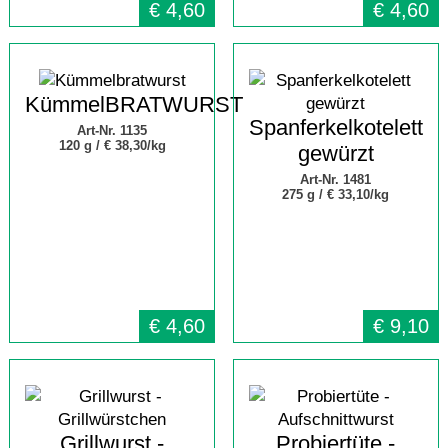
€
4,60
€
4,60
KümmelBRATWURST
Spanferkelkotelett
Art-Nr. 1135
120 g /
€ 38,30/kg
gewürzt
Art-Nr. 1481
275 g /
€ 33,10/kg
€
4,60
€
9,10
Grillwurst -
Probiertüte -