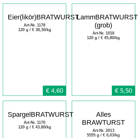
Eier(likör)BRATWURST
LammBRATWURST
(grob)
Art-Nr. 1178
120 g /
€ 38,30/kg
Art-Nr. 1018
120 g /
€ 45,80/kg
€
4,60
€
5,50
SpargelBRATWURST
Alles
BRAWTURST
Art-Nr. 1170
120 g /
€ 43,80/kg
Art-Nr. 2013
5555 g /
€
0,03/kg