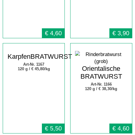
€
4,60
€
3,90
KarpfenBRATWURST
Art-Nr. 1167
Orientalische
120 g /
€ 45,80/kg
BRATWURST
Art-Nr. 1166
120 g /
€ 38,30/kg
€
5,50
€
4,60