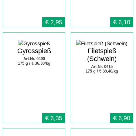
€
2,95
€
6,10
Gyrosspieß
Filetspieß
(Schwein)
Art-Nr. 0400
175 g /
€ 36,30/kg
Art-Nr. 0415
175 g /
€ 39,40/kg
€
6,35
€
6,90