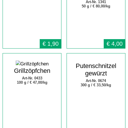
Art-Nr. 1341
50 g /
€ 80,00/kg
€
1,90
€
4,00
Putenschnitzel
Grillzöpfchen
gewürzt
Art-Nr. 0433
Art-Nr. 0674
100 g /
€ 47,00/kg
300 g /
€ 33,50/kg