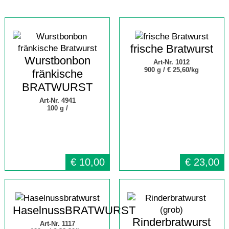
frische Bratwurst
Wurstbonbon
Art-Nr. 1012
900 g /
€ 25,60/kg
fränkische
BRATWURST
Art-Nr. 4941
100 g /
€
10,00
€
23,00
HaselnussBRATWURST
Rinderbratwurst
Art-Nr. 1117