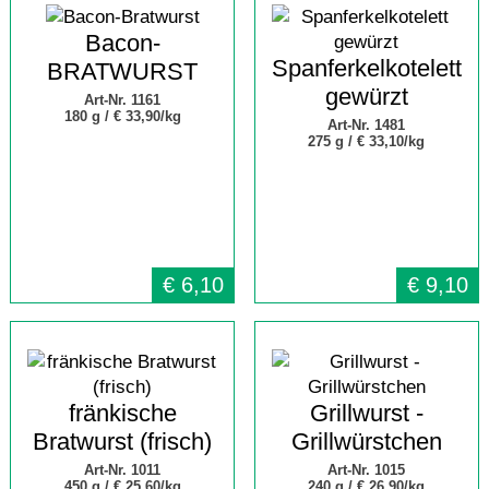
Bacon-
Spanferkelkotelett
BRATWURST
gewürzt
Art-Nr. 1161
180 g /
€ 33,90/kg
Art-Nr. 1481
275 g /
€ 33,10/kg
€
6,10
€
9,10
fränkische
Grillwurst -
Bratwurst (frisch)
Grillwürstchen
Art-Nr. 1011
Art-Nr. 1015
450 g /
€ 25,60/kg
240 g /
€ 26,90/kg