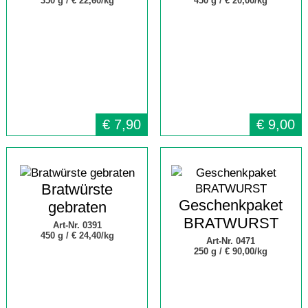
350 g /
€ 22,60/kg
450 g /
€ 20,00/kg
€
7,90
€
9,00
Bratwürste
Geschenkpaket
gebraten
BRATWURST
Art-Nr. 0391
450 g /
€ 24,40/kg
Art-Nr. 0471
250 g /
€ 90,00/kg