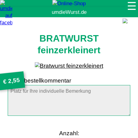
☰
Suche
BRATWURST
feinzerkleinert
2,55
Artikelbestellkommentar
€
Anzahl: