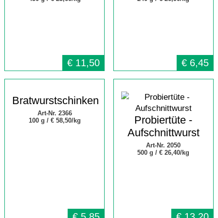
€
11,50
€
6,45
Bratwurstschinken
Art-Nr. 2366
Probiertüte -
100 g /
€ 58,50/kg
Aufschnittwurst
Art-Nr. 2050
500 g /
€ 26,40/kg
€
5,85
€
13,20