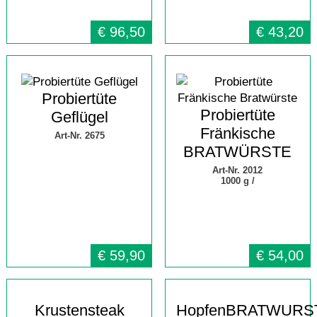
€
96,50
€
43,20
Probiertüte
Probiertüte
Geflügel
Fränkische
Art-Nr. 2675
BRATWÜRSTE
Art-Nr. 2012
1000 g /
€
59,90
€
54,00
Krustensteak
HopfenBRATWURS