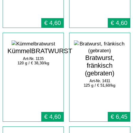
€
4,60
€
4,60
KümmelBRATWURST
Bratwurst,
Art-Nr. 1135
120 g /
€ 38,30/kg
fränkisch
(gebraten)
Art-Nr. 1411
125 g /
€ 51,60/kg
€
4,60
€
6,45