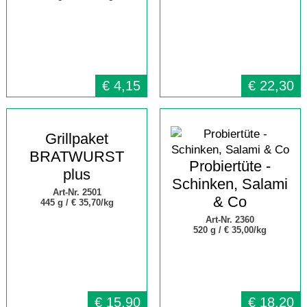
€
4,15
€
22,30
Grillpaket
BRATWURST
Probiertüte -
plus
Schinken, Salami
Art-Nr. 2501
& Co
445 g /
€ 35,70/kg
Art-Nr. 2360
520 g /
€ 35,00/kg
€
15,90
€
18,20