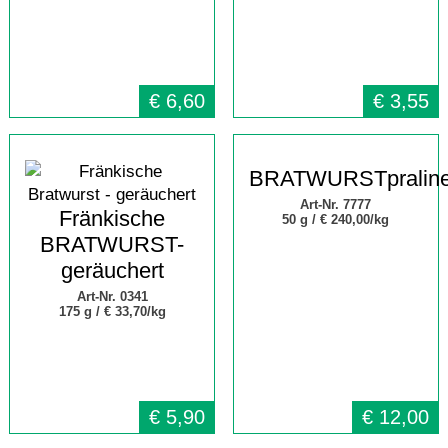
€
6,60
€
3,55
BRATWURSTpralin
Art-Nr. 7777
Fränkische
50 g /
€ 240,00/kg
BRATWURST-
geräuchert
Art-Nr. 0341
175 g /
€ 33,70/kg
€
5,90
€
12,00