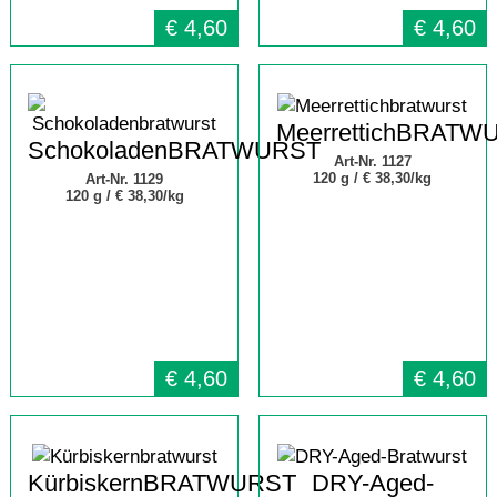
€
4,60
€
4,60
MeerrettichBRATW
SchokoladenBRATWURST
Art-Nr. 1127
120 g /
€ 38,30/kg
Art-Nr. 1129
120 g /
€ 38,30/kg
€
4,60
€
4,60
KürbiskernBRATWURST
DRY-Aged-