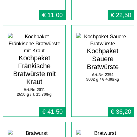
€
11,00
€
22,50
Kochpaket
Kochpaket
Sauere
Fränkische
Bratwürste
Bratwürste mit
Art-Nr. 2394
9002 g /
€ 4,00/kg
Kraut
Art-Nr. 2011
2650 g /
€ 15,70/kg
€
41,50
€
36,20