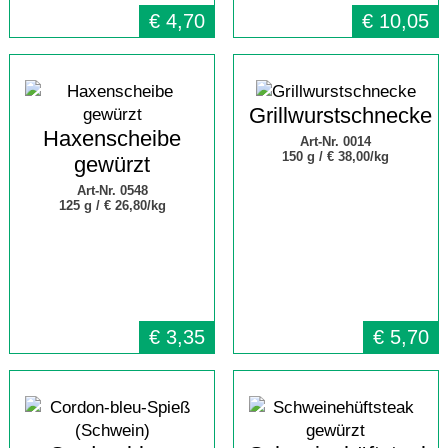
€
4,70
€
10,05
Grillwurstschnecke
Haxenscheibe
Art-Nr. 0014
150 g /
€ 38,00/kg
gewürzt
Art-Nr. 0548
125 g /
€ 26,80/kg
€
3,35
€
5,70