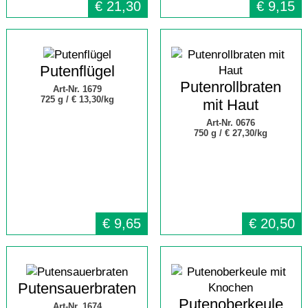
€
21,30
€
9,15
Putenflügel
Putenrollbraten
Art-Nr. 1679
725 g /
€ 13,30/kg
mit Haut
Art-Nr. 0676
750 g /
€ 27,30/kg
€
9,65
€
20,50
Putensauerbraten
Putenoberkeule
Art-Nr. 1674