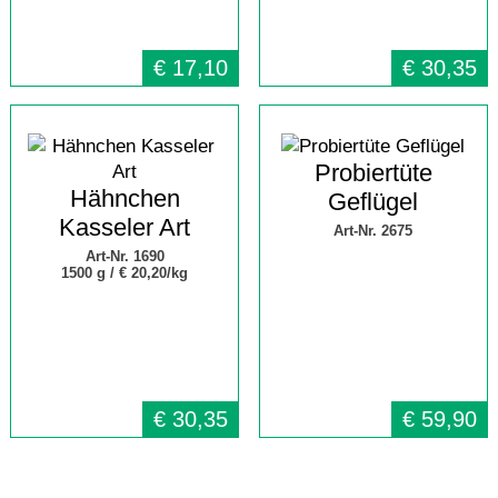
€
17,10
€
30,35
Probiertüte
Hähnchen
Geflügel
Kasseler Art
Art-Nr. 2675
Art-Nr. 1690
1500 g /
€ 20,20/kg
€
30,35
€
59,90