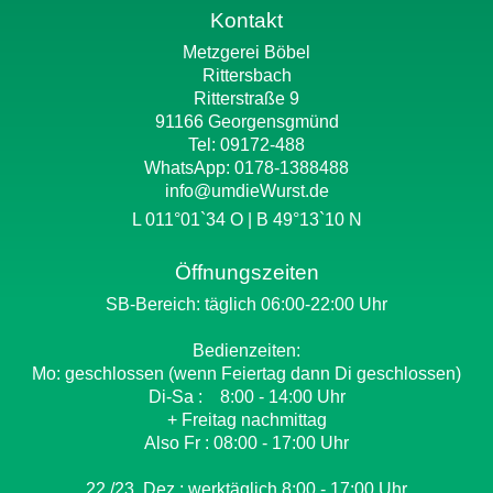
Kontakt
Metzgerei Böbel
Rittersbach
Ritterstraße 9
91166 Georgensgmünd
Tel: 09172-488
WhatsApp:
0178-1388488
info@umdieWurst.de
L 011°01`34 O | B 49°13`10 N
Öffnungszeiten
SB-Bereich: täglich 06:00-22:00 Uhr
Bedienzeiten:
Mo: geschlossen (wenn Feiertag dann Di geschlossen)
Di-Sa : 8:00 - 14:00 Uhr
+ Freitag nachmittag
Also Fr : 08:00 - 17:00 Uhr
22./23. Dez.: werktäglich 8:00 - 17:00 Uhr