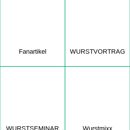
Fanartikel
WURST­VORTRAG
WURST­SEMINAR
Wurstmixx