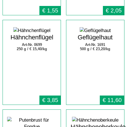
€
1,55
€
2,05
Hähnchenflügel
Geflügelhaut
Art-Nr. 0699
Art-Nr. 1691
250 g /
€ 15,40/kg
500 g /
€ 23,20/kg
€
3,85
€
11,60
Hähnchenoberkeule