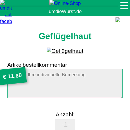
☰
Suche
Geflügelhaut
Artikelbestellkommentar
11,60
€
Anzahl: