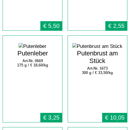
€
5,50
€
2,55
Putenleber
Putenbrust am
Stück
Art-Nr. 0669
175 g /
€ 18,60/kg
Art-Nr. 1673
300 g /
€ 33,50/kg
€
3,25
€
10,05