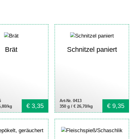
Brät
Schnitzel paniert
6
Art-Nr. 0413
€
3,35
€
9,35
6,80/kg
350 g /
€ 26,70/kg