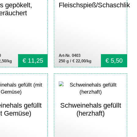
s gepökelt,
Fleischspieß/Schaschlik
eräuchert
0
Art-Nr. 0403
€
11,25
€
5,50
2,50/kg
250 g /
€ 22,00/kg
nehals gefüllt
Schweinehals gefüllt
it Gemüse)
(herzhaft)