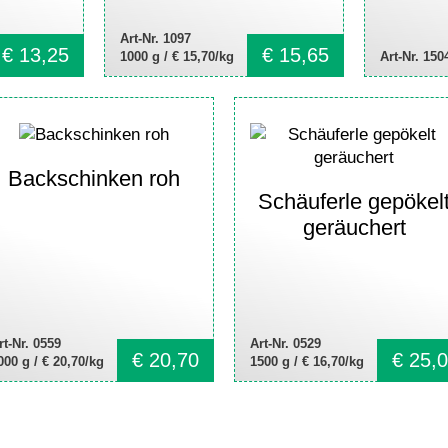
Art-Nr. 1097
€
13,25
€
15,65
1000 g /
€ 15,70/kg
Art-Nr. 150
Backschinken roh
Schäuferle gepökel
geräuchert
rt-Nr. 0559
Art-Nr. 0529
€
20,70
€
25,0
000 g /
€ 20,70/kg
1500 g /
€ 16,70/kg