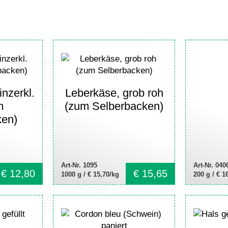
inzerkl.
Leberkäse, grob roh
m
(zum Selberbacken)
ken)
Art-Nr. 1095
Art-Nr. 040
€
12,80
€
15,65
1000 g /
€ 15,70/kg
200 g /
€ 1