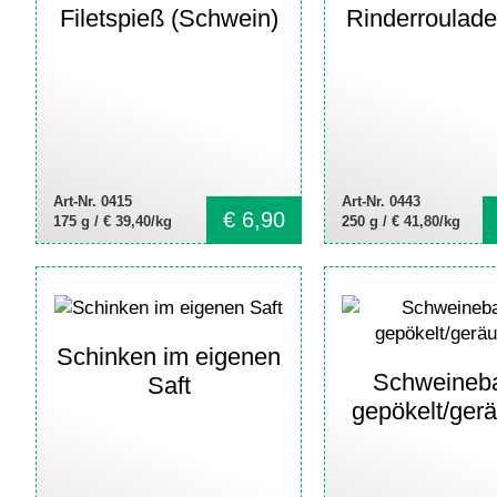
Filetspieß (Schwein)
Rinderroulade 
Art-Nr. 0415
Art-Nr. 0443
€
6,90
175 g /
€ 39,40/kg
250 g /
€ 41,80/kg
Schinken im eigenen
Schweineb
Saft
gepökelt/gerä