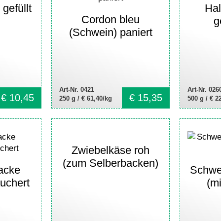
gefüllt
Hal
Cordon bleu
g
(Schwein) paniert
Art-Nr. 0421
Art-Nr. 026
€
10,45
€
15,35
250 g /
€ 61,40/kg
500 g /
€ 2
Zwiebelkäse roh
(zum Selberbacken)
acke
Schwei
uchert
(m