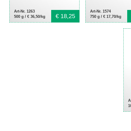
Art-Nr. 1263
Art-Nr. 1574
€
18,25
500 g /
€ 36,50/kg
750 g /
€ 17,70/kg
A
1