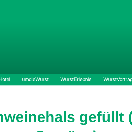
otel
umdieWurst
WurstErlebnis
WurstVortra
weinehals gefüllt 