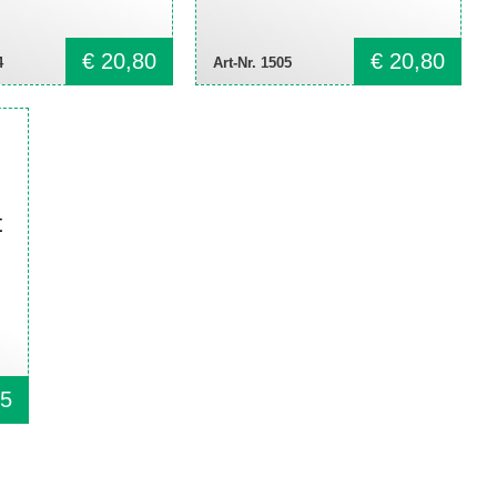
€
20,80
€
20,80
4
Art-Nr. 1505
t
5