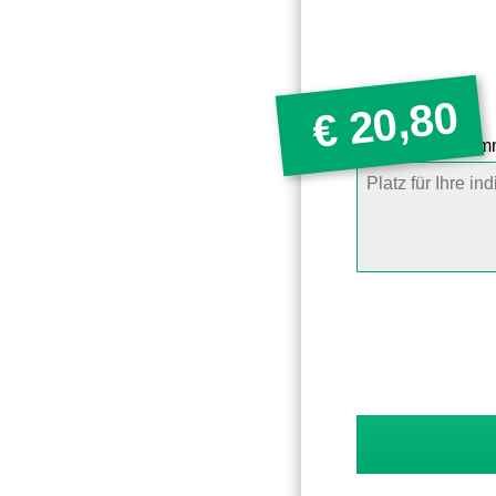
20,80
€
Artikelbestellko