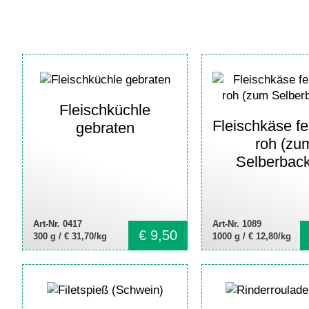
Fleischküchle
Fleischkäse fe
gebraten
roh (zu
Selberbac
Art-Nr. 0417
Art-Nr. 1089
€
9,50
300 g /
€ 31,70/kg
1000 g /
€ 12,80/kg