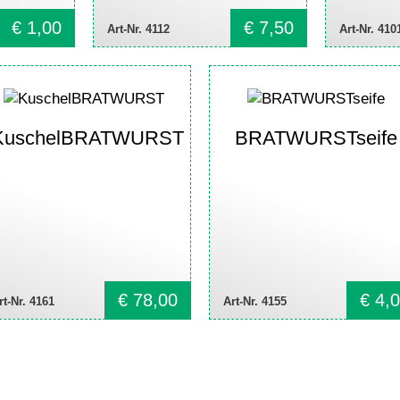
€
1,00
€
7,50
Art-Nr. 4112
Art-Nr. 410
KuschelBRATWURST
BRATWURSTseife
€
78,00
€
4,0
rt-Nr. 4161
Art-Nr. 4155