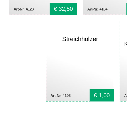
€
32,50
Art-Nr. 4123
Art-Nr. 4104
Streichhölzer
€
1,00
Art-Nr. 4106
A