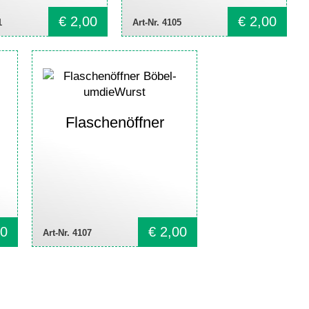
€
2,00
€
2,00
1
Art-Nr. 4105
Flaschenöffner
0
€
2,00
Art-Nr. 4107