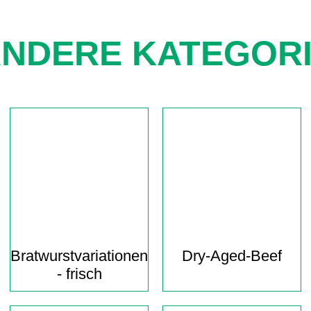
NDERE KATEGOR
Navigation
überspringen
Bratwurst­variationen
Dry-Aged-Beef
- frisch