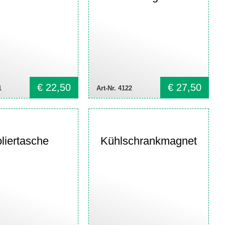
€
22,50
€
27,50
1
Art-Nr. 4122
oliertasche
Kühlschrankmagnet