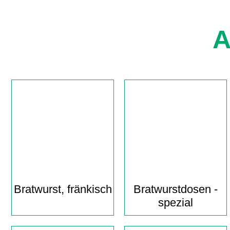
A
Bratwurst, fränkisch
Bratwurst­dosen -
spezial