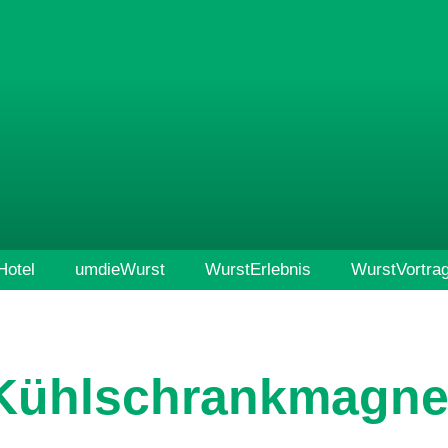
otel
umdieWurst
WurstErlebnis
WurstVortra
Kühlschrankmagne