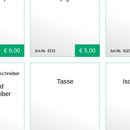
€
9,00
€
5,00
Art-Nr. 4131
Art-Nr. 412
Tasse
Is
nd
iber