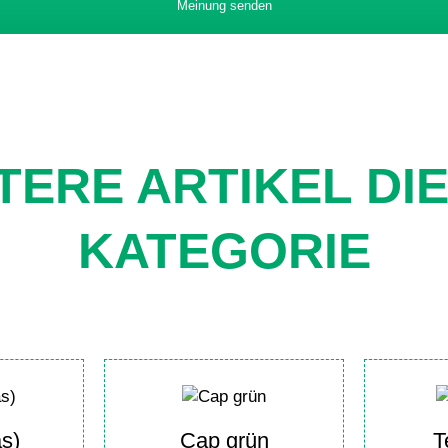
Meinung senden
TERE ARTIKEL DI
KATEGORIE
s)
Cap grün
T