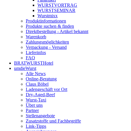
WURST­VORTRAG
WURST­SEMINAR
Wurstmixx
Produktinformationen
Produkte suchen & finden
Direktbestellung - Artikel bekannt
Warenkorb
Zahlungsmöglichkeiten
Verpackung - Versand
Lieferinfos
FAQ
BRATWURSTHotel
umdieWurst
Alle News
Online-Beratung
Claus Böbel
Ladengeschäft vor Ort
Dry-Aged-Beef
Wurst-Taxi
Über uns
Partner
Stellenangebote
Zusatzstoffe und Fachbegriffe
Link-Tipps