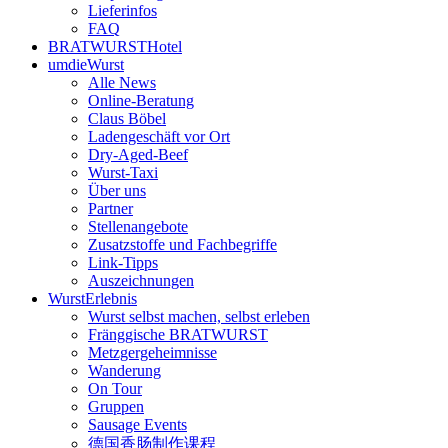
Lieferinfos
FAQ
BRATWURSTHotel
umdieWurst
Alle News
Online-Beratung
Claus Böbel
Ladengeschäft vor Ort
Dry-Aged-Beef
Wurst-Taxi
Über uns
Partner
Stellenangebote
Zusatzstoffe und Fachbegriffe
Link-Tipps
Auszeichnungen
WurstErlebnis
Wurst selbst machen, selbst erleben
Fränggische BRATWURST
Metzgergeheimnisse
Wanderung
On Tour
Gruppen
Sausage Events
德国香肠制作课程