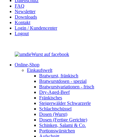
Datenschutz
FAQ
Newsletter
Downloads
Kontakt
Login / Kundencenter
Logout
Online-Shop
Einkaufswelt
Bratwurst, fränkisch
Bratwurst­dosen - spezial
Bratwurst­variationen - frisch
Dry-Aged-Beef
Fränkisches
Steigerwälder Schwarzerle
Schlacht­schüssel
Dosen (Wurst)
Dosen (Fertige Gerichte)
Schinken, Salami & Co.
Portions­würstchen
Aufschnitt