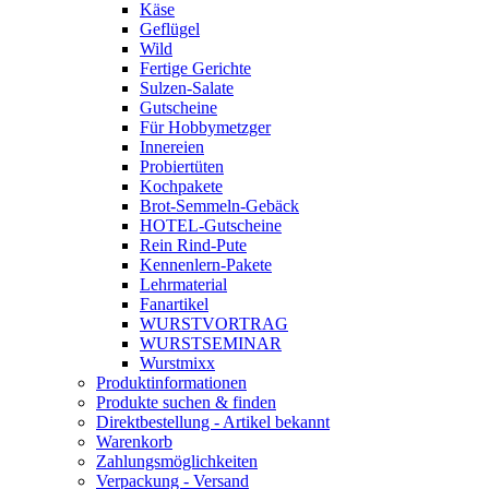
Käse
Geflügel
Wild
Fertige Gerichte
Sulzen-Salate
Gutscheine
Für Hobbymetzger
Innereien
Probiertüten
Kochpakete
Brot-Semmeln-Gebäck
HOTEL-Gutscheine
Rein Rind-Pute
Kennenlern-Pakete
Lehrmaterial
Fanartikel
WURST­VORTRAG
WURST­SEMINAR
Wurstmixx
Produktinformationen
Produkte suchen & finden
Direktbestellung - Artikel bekannt
Warenkorb
Zahlungsmöglichkeiten
Verpackung - Versand