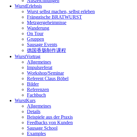
Auszeichnungen
WurstErlebnis
Wurst selbst machen, selbst erleben
Fränggische BRATWURST
Metzgergeheimnisse
Wanderung
On Tour
Gruppen
Sausage Events
德国香肠制作课程
WurstVortrag
Allgemeines
Impulsreferat
Workshop/Seminar
Referent Claus Böbel
Bilder
Referenzen
Fachbuch
WurstKurs
Allgemeines
Details
Beispiele aus der Praxis
Feedbacks von Kunden
Sausage School
Examples