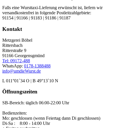
Falls eine Wursttaxi-Lieferung erwünscht ist, liefern wir
versandkostenfrei in folgende Postleitzahlgebiete:
91154 | 91166 | 91183 | 91186 | 91187
Kontakt
Metzgerei Böbel
Rittersbach
Ritterstraße 9
91166 Georgensgmünd
Tel: 09172-488
WhatsApp:
0178-1388488
info@umdieWurst.de
L 011°01`34 O | B 49°13`10 N
Öffnungszeiten
SB-Bereich: täglich 06:00-22:00 Uhr
Bedienzeiten:
Mo: geschlossen (wenn Feiertag dann Di geschlossen)
Di-Sa : 8:00 - 14:00 Uhr