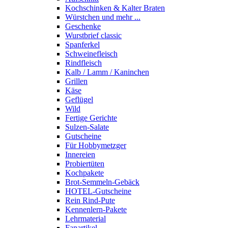
Kochschinken & Kalter Braten
Würstchen und mehr ...
Geschenke
Wurstbrief classic
Spanferkel
Schweine­fleisch
Rindfleisch
Kalb / Lamm / Kaninchen
Grillen
Käse
Geflügel
Wild
Fertige Gerichte
Sulzen-Salate
Gutscheine
Für Hobbymetzger
Innereien
Probiertüten
Kochpakete
Brot-Semmeln-Gebäck
HOTEL-Gutscheine
Rein Rind-Pute
Kennenlern-Pakete
Lehrmaterial
Fanartikel