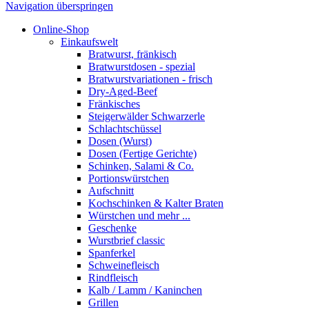
Navigation überspringen
Online-Shop
Einkaufswelt
Bratwurst, fränkisch
Bratwurst­dosen - spezial
Bratwurst­variationen - frisch
Dry-Aged-Beef
Fränkisches
Steigerwälder Schwarzerle
Schlacht­schüssel
Dosen (Wurst)
Dosen (Fertige Gerichte)
Schinken, Salami & Co.
Portions­würstchen
Aufschnitt
Kochschinken & Kalter Braten
Würstchen und mehr ...
Geschenke
Wurstbrief classic
Spanferkel
Schweine­fleisch
Rindfleisch
Kalb / Lamm / Kaninchen
Grillen