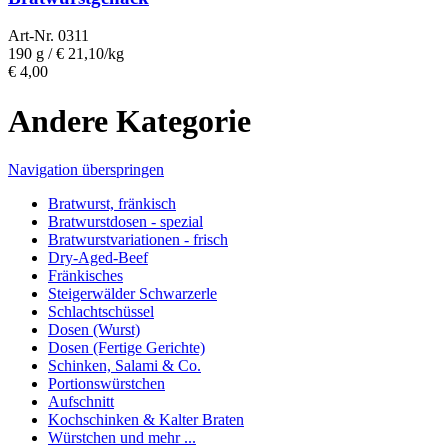
Art-Nr. 0311
190 g /
€ 21,10/kg
€
4,00
Andere Kategorie
Navigation überspringen
Bratwurst, fränkisch
Bratwurst­dosen - spezial
Bratwurst­variationen - frisch
Dry-Aged-Beef
Fränkisches
Steigerwälder Schwarzerle
Schlacht­schüssel
Dosen (Wurst)
Dosen (Fertige Gerichte)
Schinken, Salami & Co.
Portions­würstchen
Aufschnitt
Kochschinken & Kalter Braten
Würstchen und mehr ...