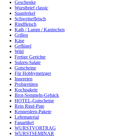
Geschenke
Wurstbrief classic
Spanferkel
Schweine­fleisch
Rindfleisch
Kalb / Lamm / Kaninchen
Grillen
Käse
Geflügel
Wild
Fertige Gerichte
Sulzen-Salate
Gutscheine
Für Hobbymetzger
Innereien
Probiertüten
Kochpakete
Brot-Semmeln-Gebäck
HOTEL-Gutscheine
Rein Rind-Pute
Kennenlern-Pakete
Lehrmaterial
Fanartikel
WURST­VORTRAG
WURST­SEMINAR