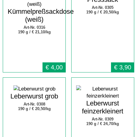
Art-Nr. 0305
Kümmelpreßsackdose
190 g /
€ 20,50/kg
(weiß)
Art-Nr. 0316
190 g /
€ 21,10/kg
€
4,00
€
3,90
Leberwurst grob
Leberwurst
Art-Nr. 0308
190 g /
€ 20,50/kg
feinzerkleinert
Art-Nr. 0309
190 g /
€ 24,70/kg