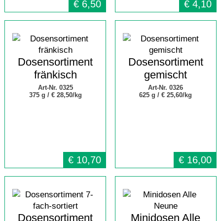
€
6,50
€
4,10
Dosensortiment
Dosensortiment
fränkisch
gemischt
Art-Nr. 0325
Art-Nr. 0326
375 g /
€ 28,50/kg
625 g /
€ 25,60/kg
€
10,70
€
16,00
Dosensortiment
Minidosen Alle