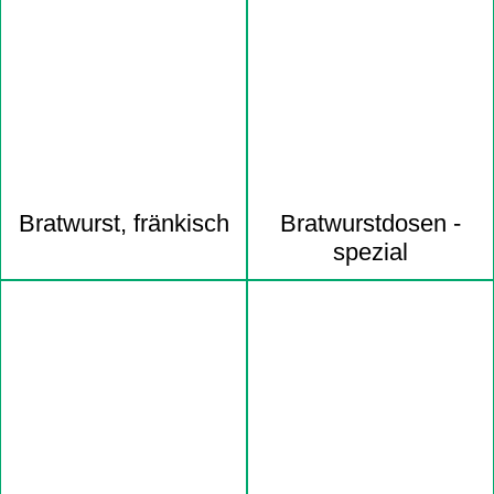
Navigation
überspringen
Bratwurst, fränkisch
Bratwurst­dosen -
spezial