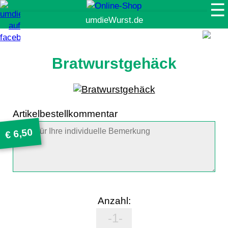
☰
Suche
Bratwurstgehäck
Artikelbestellkommentar
6,50
€
Anzahl: