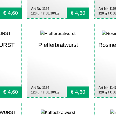
Art-Nr. 1124
Art-Nr. 115
€
4,60
€
4,60
120 g /
€ 38,30/kg
120 g /
€ 3
URST
Pfefferbratwurst
Rosi
Art-Nr. 1134
Art-Nr. 114
€
4,60
€
4,60
120 g /
€ 38,30/kg
120 g /
€ 3