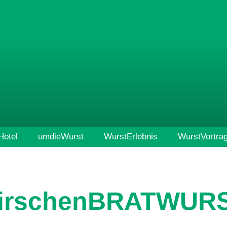
otel
umdieWurst
WurstErlebnis
WurstVortra
irschenBRATWUR