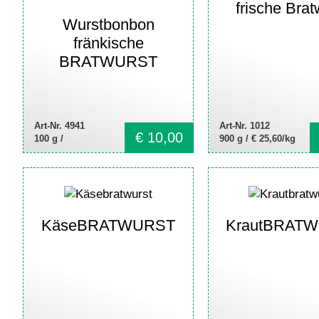
frische Brat
Wurstbonbon
fränkische
BRATWURST
Art-Nr. 4941
Art-Nr. 1012
€
10,00
100 g /
900 g /
€ 25,60/kg
KäseBRATWURST
KrautBRAT