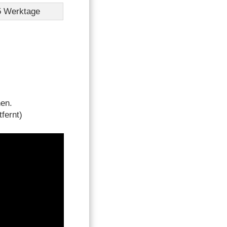
-5 Werktage
hen.
fernt)