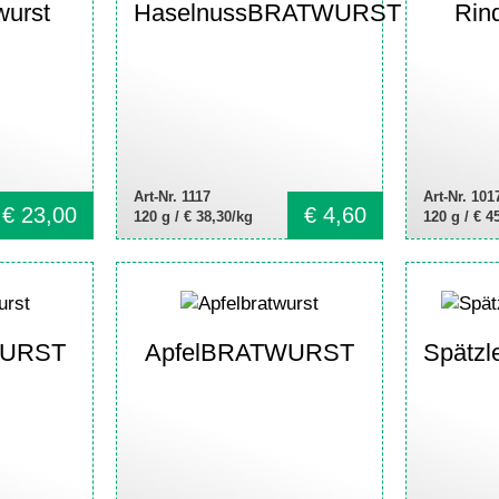
wurst
HaselnussBRATWURST
Rin
Art-Nr. 1117
Art-Nr. 101
€
23,00
€
4,60
120 g /
€ 38,30/kg
120 g /
€ 4
WURST
ApfelBRATWURST
Spätz