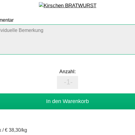
mmentar
Anzahl:
k /
€ 38,30/kg