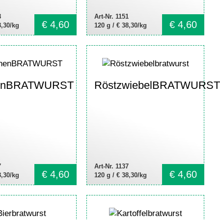
8
Art-Nr. 1151
€
4,60
€
4,60
8,30/kg
120 g /
€ 38,30/kg
nenBRATWURST
RöstzwiebelBRATWURST
7
Art-Nr. 1137
€
4,60
€
4,60
8,30/kg
120 g /
€ 38,30/kg