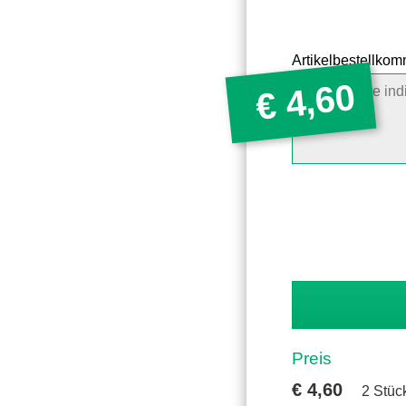
Artikelbestellko
4,60
€
Preis
€
4,60
2 Stüc