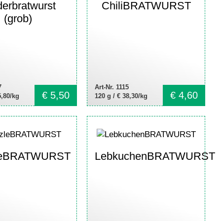
derbratwurst
ChiliBRATWURST
(grob)
7
Art-Nr. 1115
€
5,50
€
4,60
5,80/kg
120 g /
€ 38,30/kg
leBRATWURST
LebkuchenBRATWURST