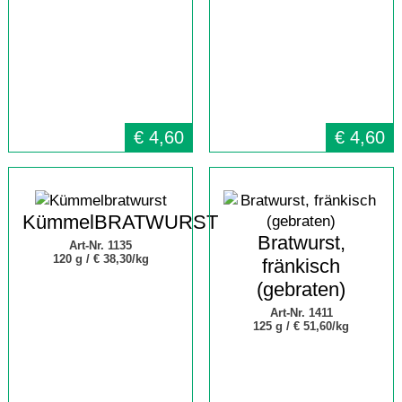
€
4,60
€
4,60
KümmelBRATWURST
Bratwurst,
Art-Nr. 1135
120 g /
€ 38,30/kg
fränkisch
(gebraten)
Art-Nr. 1411
125 g /
€ 51,60/kg