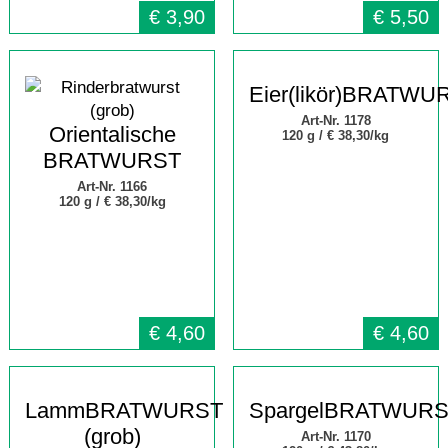
€
3,90
€
5,50
Eier(likör)BRATWU
Art-Nr. 1178
Orientalische
120 g /
€ 38,30/kg
BRATWURST
Art-Nr. 1166
120 g /
€ 38,30/kg
€
4,60
€
4,60
LammBRATWURST
SpargelBRATWUR
(grob)
Art-Nr. 1170