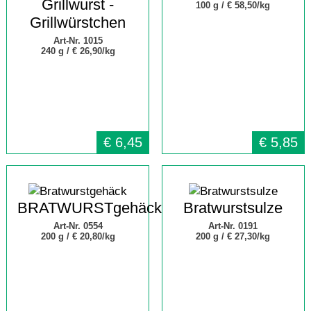
Grillwurst -
100 g /
€ 58,50/kg
Grillwürstchen
Art-Nr. 1015
240 g /
€ 26,90/kg
€
6,45
€
5,85
BRATWURSTgehäck
Bratwurstsulze
Art-Nr. 0554
Art-Nr. 0191
200 g /
€ 20,80/kg
200 g /
€ 27,30/kg