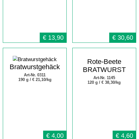
€
13,90
€
30,60
Rote-Beete
Bratwurstgehäck
BRATWURST
Art-Nr. 0311
Art-Nr. 1145
190 g /
€ 21,10/kg
120 g /
€ 38,30/kg
€
4,00
€
4,60