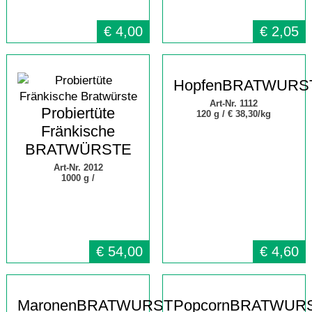
€
4,00
€
2,05
HopfenBRATWURS
Art-Nr. 1112
Probiertüte
120 g /
€ 38,30/kg
Fränkische
BRATWÜRSTE
Art-Nr. 2012
1000 g /
€
54,00
€
4,60
MaronenBRATWURST
PopcornBRATWUR