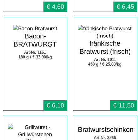
€
4,60
€
6,45
Bacon-
fränkische
BRATWURST
Bratwurst (frisch)
Art-Nr. 1161
180 g /
€ 33,90/kg
Art-Nr. 1011
450 g /
€ 25,60/kg
€
6,10
€
11,50
Bratwurstschinken
Art-Nr. 2366