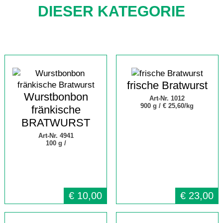
DIESER KATEGORIE
frische Bratwurst
Wurstbonbon
Art-Nr. 1012
900 g /
€ 25,60/kg
fränkische
BRATWURST
Art-Nr. 4941
100 g /
€
10,00
€
23,00