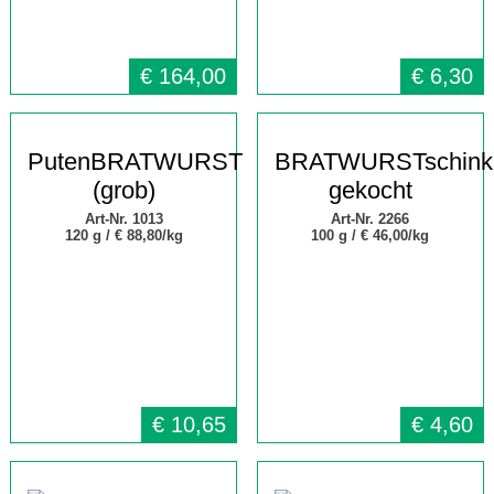
€
164,00
€
6,30
PutenBRATWURST
BRATWURSTschink
(grob)
gekocht
Art-Nr. 1013
Art-Nr. 2266
120 g /
€ 88,80/kg
100 g /
€ 46,00/kg
€
10,65
€
4,60