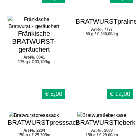
BRATWURSTpralin
Art-Nr. 7777
Fränkische
50 g /
€ 240,00/kg
BRATWURST-
geräuchert
Art-Nr. 0341
175 g /
€ 33,70/kg
€
5,90
€
12,00
BRATWURSTpresssack
BRATWURSTleberk
Art-Nr. 2204
Art-Nr. 2088
150 g /
€ 25,30/kg
150 g /
€ 29,00/kg