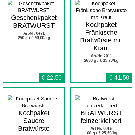
Geschenkpaket
Kochpaket
BRATWURST
Fränkische
Art-Nr. 0471
250 g /
€ 90,00/kg
Bratwürste mit
Kraut
Art-Nr. 2011
2650 g /
€ 15,70/kg
€
22,50
€
41,50
Kochpaket
BRATWURST
Sauere
feinzerkleinert
Bratwürste
Art-Nr. 0016
100 g /
€ 25,50/kg