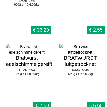
Art-Nr. 2394
9002 g /
€ 4,00/kg
€
36,20
€
2,55
Bratwurst
BRATWURST
edelschimmelgereift
luftgetrocknet
Art-Nr. 0342
Art-Nr. 0340
125 g /
€ 60,00/kg
125 g /
€ 52,80/kg
€
7,50
€
6,60