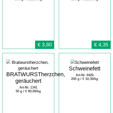
€
3,80
€
4,35
Schweinefett
BRATWURSTherzchen,
Art-Nr. 0426
200 g /
€ 10,30/kg
geräuchert
Art-Nr. 1341
50 g /
€ 80,00/kg