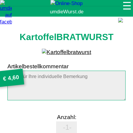
☰
Suche
KartoffelBRATWURST
Artikelbestellkommentar
4,60
€
Anzahl: