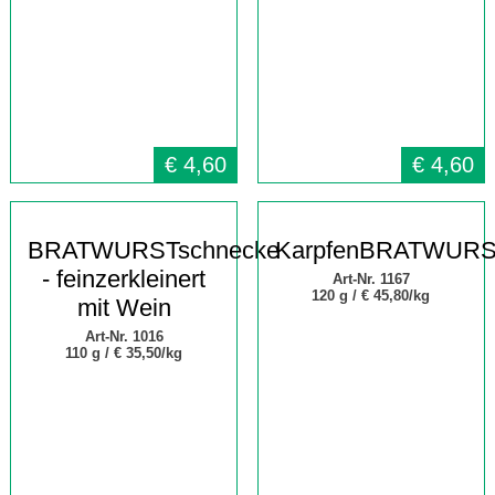
€
4,60
€
4,60
BRATWURSTschnecke
KarpfenBRATWUR
- feinzerkleinert
Art-Nr. 1167
120 g /
€ 45,80/kg
mit Wein
Art-Nr. 1016
110 g /
€ 35,50/kg