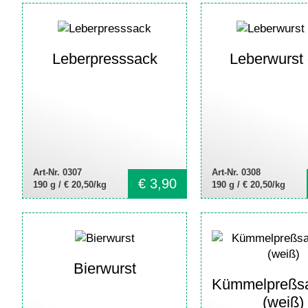
Leberpresssack
Leberwurst
Art-Nr. 0307
Art-Nr. 0308
€
3,90
190 g /
€ 20,50/kg
190 g /
€ 20,50/kg
Bierwurst
Kümmelpreßs
(weiß)