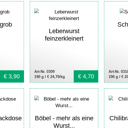
 grob
Sch
Leberwurst
feinzerkleinert
Art-Nr. 0309
Art-Nr. 031
€
3,90
€
4,70
190 g /
€ 24,70/kg
190 g /
€ 2
ackdose
Böbel - mehr als eine
Chilib
Wurst...