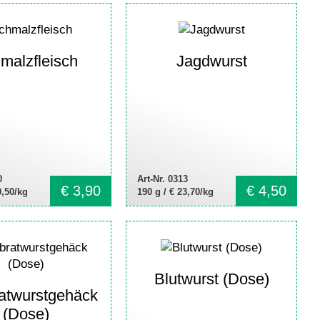
malzfleisch
Jagdwurst
0
Art-Nr. 0313
€
3,90
€
4,50
0,50/kg
190 g /
€ 23,70/kg
Blutwurst (Dose)
ratwurstgehäck
(Dose)