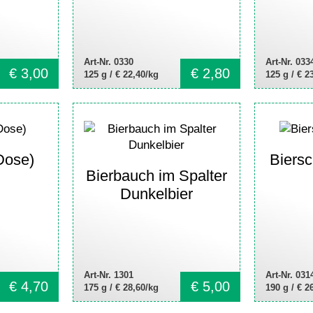
Art-Nr. 0330
Art-Nr. 033
€
3,00
€
2,80
125 g /
€ 22,40/kg
125 g /
€ 2
Dose)
Biersc
Bierbauch im Spalter
Dunkelbier
Art-Nr. 1301
Art-Nr. 031
€
4,70
€
5,00
175 g /
€ 28,60/kg
190 g /
€ 2