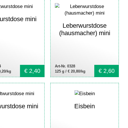
urstdose mini
Leberwurstdose
(hausmacher) mini
4
Art-Nr. 0328
€
2,40
€
2,60
9,20/kg
125 g /
€ 20,80/kg
urstdose mini
Eisbein