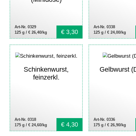
Art-Nr. 0329
Art-Nr. 0338
€
3,30
125 g /
€ 26,40/kg
125 g /
€ 24,00/kg
Schinkenwurst,
Gelbwurst (
feinzerkl.
Art-Nr. 0318
Art-Nr. 0336
€
4,30
175 g /
€ 24,60/kg
175 g /
€ 26,90/kg