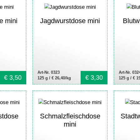
e mini
Jagdwurstdose mini
Blutw
Art-Nr. 0323
Art-Nr. 032
€
3,50
€
3,30
125 g /
€ 26,40/kg
125 g /
€ 1
stdose
Schmalzfleischdose
Stadtw
mini