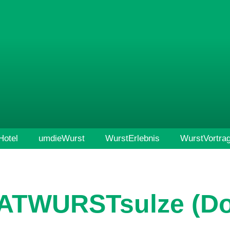
otel
umdieWurst
WurstErlebnis
WurstVortra
ATWURSTsulze (Do