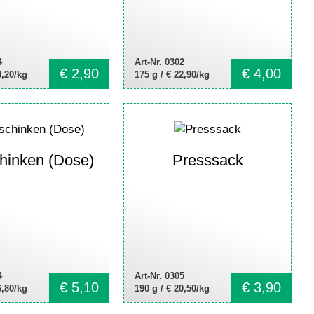
4
Art-Nr. 0302
€
2,90
€
4,00
3,20/kg
175 g /
€ 22,90/kg
hinken (Dose)
Presssack
4
Art-Nr. 0305
€
5,10
€
3,90
6,80/kg
190 g /
€ 20,50/kg