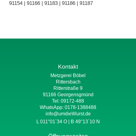
91154 | 91166 | 91183 | 91186 | 91187
Kontakt
Metzgerei Böbel
Rittersbach
Ritterstraße 9
91166 Georgensgmünd
Tel: 09172-488
WhatsApp:
0178-1388488
info@umdieWurst.de
L 011°01`34 O | B 49°13`10 N