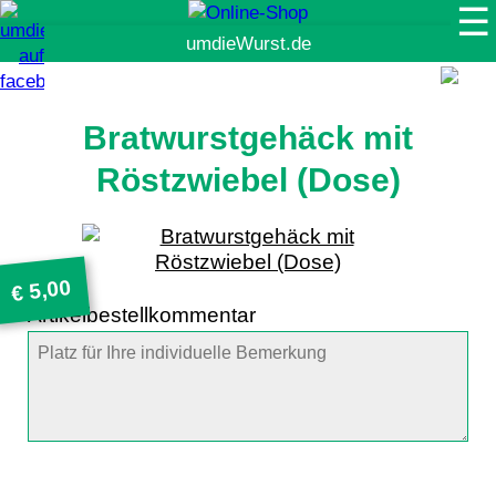
☰
Suche
Bratwurstgehäck mit
Röstzwiebel (Dose)
5,00
€
Artikelbestellkommentar