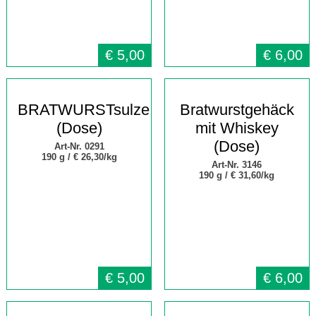
€
5,00
€
6,00
BRATWURSTsulze
Bratwurstgehäck
(Dose)
mit Whiskey
(Dose)
Art-Nr. 0291
190 g /
€ 26,30/kg
Art-Nr. 3146
190 g /
€ 31,60/kg
€
5,00
€
6,00