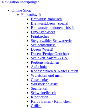
Navigation überspringen
Online-Shop
Einkaufswelt
Bratwurst, fränkisch
Bratwurst­dosen - spezial
Bratwurst­variationen - frisch
Dry-Aged-Beef
Fränkisches
Steigerwälder Schwarzerle
Schlacht­schüssel
Dosen (Wurst)
Dosen (Fertige Gerichte)
Schinken, Salami & Co.
Portions­würstchen
Aufschnitt
Kochschinken & Kalter Braten
Würstchen und mehr ...
Geschenke
Wurstbrief classic
Spanferkel
Schweine­fleisch
Rindfleisch
Kalb / Lamm / Kaninchen
Grillen