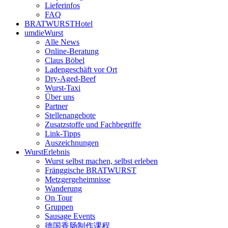
Lieferinfos
FAQ
BRATWURSTHotel
umdieWurst
Alle News
Online-Beratung
Claus Böbel
Ladengeschäft vor Ort
Dry-Aged-Beef
Wurst-Taxi
Über uns
Partner
Stellenangebote
Zusatzstoffe und Fachbegriffe
Link-Tipps
Auszeichnungen
WurstErlebnis
Wurst selbst machen, selbst erleben
Fränggische BRATWURST
Metzgergeheimnisse
Wanderung
On Tour
Gruppen
Sausage Events
德国香肠制作课程