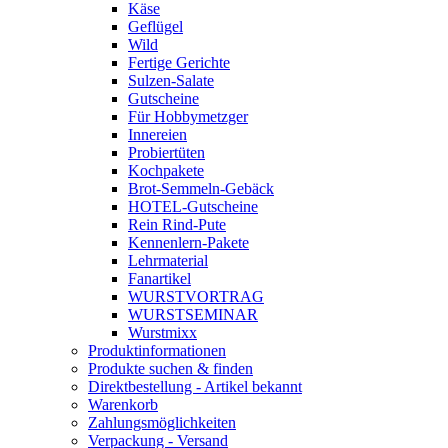
Käse
Geflügel
Wild
Fertige Gerichte
Sulzen-Salate
Gutscheine
Für Hobbymetzger
Innereien
Probiertüten
Kochpakete
Brot-Semmeln-Gebäck
HOTEL-Gutscheine
Rein Rind-Pute
Kennenlern-Pakete
Lehrmaterial
Fanartikel
WURST­VORTRAG
WURST­SEMINAR
Wurstmixx
Produktinformationen
Produkte suchen & finden
Direktbestellung - Artikel bekannt
Warenkorb
Zahlungsmöglichkeiten
Verpackung - Versand