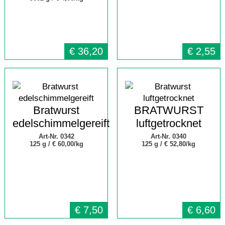
€
36,20
€
2,55
Bratwurst
BRATWURST
edelschimmelgereift
luftgetrocknet
Art-Nr. 0342
Art-Nr. 0340
125 g /
€ 60,00/kg
125 g /
€ 52,80/kg
€
7,50
€
6,60