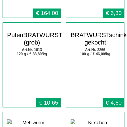
€
164,00
€
6,30
PutenBRATWURST
BRATWURSTschink
(grob)
gekocht
Art-Nr. 1013
Art-Nr. 2266
120 g /
€ 88,80/kg
100 g /
€ 46,00/kg
€
10,65
€
4,60