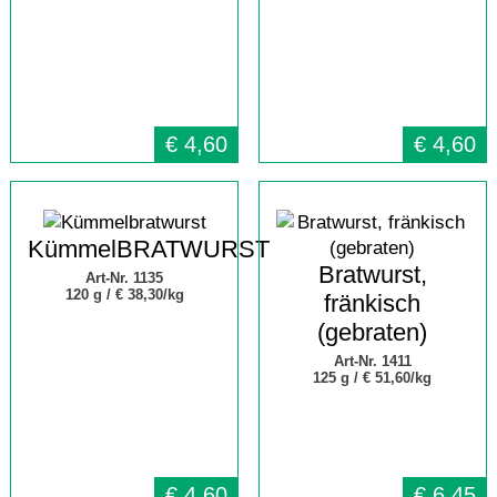
€
4,60
€
4,60
KümmelBRATWURST
Bratwurst,
Art-Nr. 1135
120 g /
€ 38,30/kg
fränkisch
(gebraten)
Art-Nr. 1411
125 g /
€ 51,60/kg
€
4,60
€
6,45