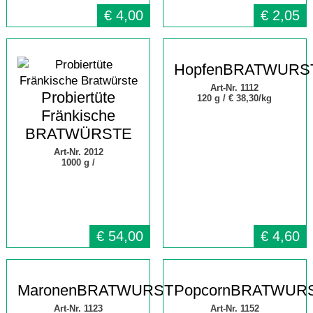
€
4,00
€
2,05
HopfenBRATWURS
Art-Nr. 1112
Probiertüte
120 g /
€ 38,30/kg
Fränkische
BRATWÜRSTE
Art-Nr. 2012
1000 g /
€
54,00
€
4,60
MaronenBRATWURST
PopcornBRATWUR
Art-Nr. 1123
Art-Nr. 1152