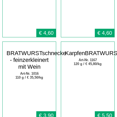
€
4,60
€
4,60
BRATWURSTschnecke
KarpfenBRATWUR
- feinzerkleinert
Art-Nr. 1167
120 g /
€ 45,80/kg
mit Wein
Art-Nr. 1016
110 g /
€ 35,50/kg
€
3,90
€
5,50