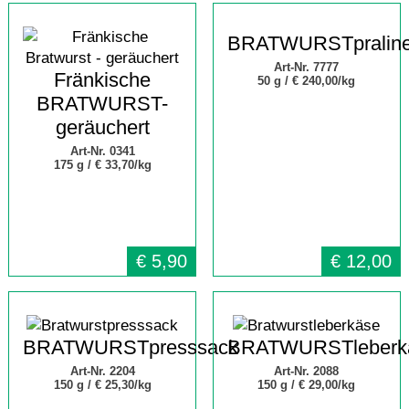
BRATWURSTpralin
Art-Nr. 7777
Fränkische
50 g /
€ 240,00/kg
BRATWURST-
geräuchert
Art-Nr. 0341
175 g /
€ 33,70/kg
€
5,90
€
12,00
BRATWURSTpresssack
BRATWURSTleberk
Art-Nr. 2204
Art-Nr. 2088
150 g /
€ 25,30/kg
150 g /
€ 29,00/kg