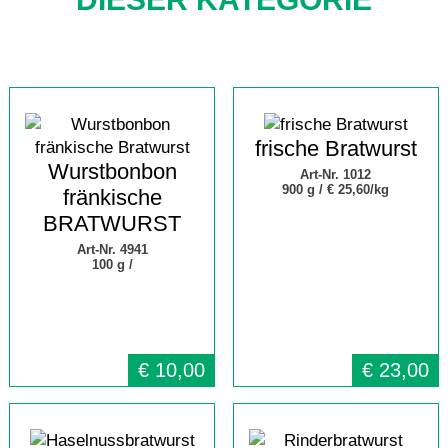
frische Bratwurst
Wurstbonbon
Art-Nr. 1012
900 g /
€ 25,60/kg
fränkische
BRATWURST
Art-Nr. 4941
100 g /
€
10,00
€
23,00