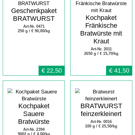
Geschenkpaket
Kochpaket
BRATWURST
Fränkische
Art-Nr. 0471
250 g /
€ 90,00/kg
Bratwürste mit
Kraut
Art-Nr. 2011
2650 g /
€ 15,70/kg
€
22,50
€
41,50
Kochpaket
BRATWURST
Sauere
feinzerkleinert
Bratwürste
Art-Nr. 0016
100 g /
€ 25,50/kg
Art-Nr. 2394
9002 g /
€ 4,00/kg