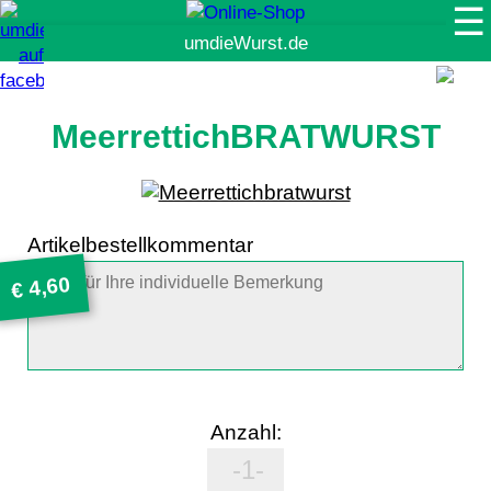
☰
Suche
MeerrettichBRATWURST
Artikelbestellkommentar
4,60
€
Anzahl: