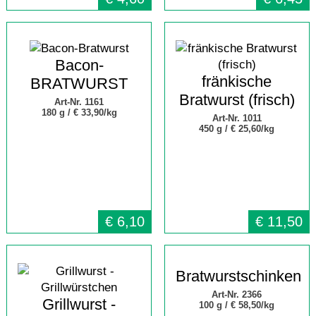
Bacon-
fränkische
BRATWURST
Bratwurst (frisch)
Art-Nr. 1161
180 g /
€ 33,90/kg
Art-Nr. 1011
450 g /
€ 25,60/kg
€
6,10
€
11,50
Bratwurstschinken
Art-Nr. 2366
Grillwurst -
100 g /
€ 58,50/kg