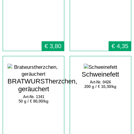
€
3,80
€
4,35
Schweinefett
BRATWURSTherzchen,
Art-Nr. 0426
200 g /
€ 10,30/kg
geräuchert
Art-Nr. 1341
50 g /
€ 80,00/kg