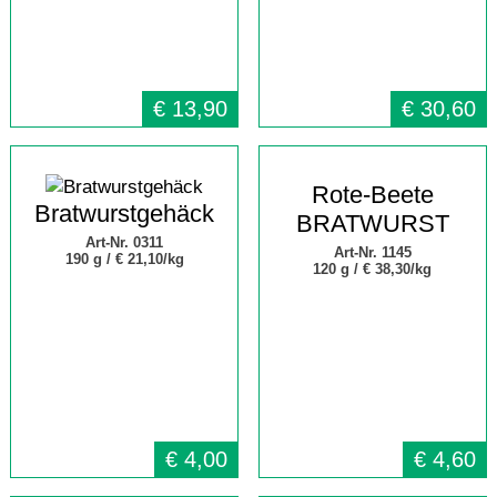
€
13,90
€
30,60
Rote-Beete
Bratwurstgehäck
BRATWURST
Art-Nr. 0311
Art-Nr. 1145
190 g /
€ 21,10/kg
120 g /
€ 38,30/kg
€
4,00
€
4,60