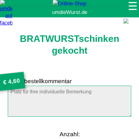
☰
Suche
BRATWURSTschinken
gekocht
4,60
Artikelbestellkommentar
€
Anzahl: