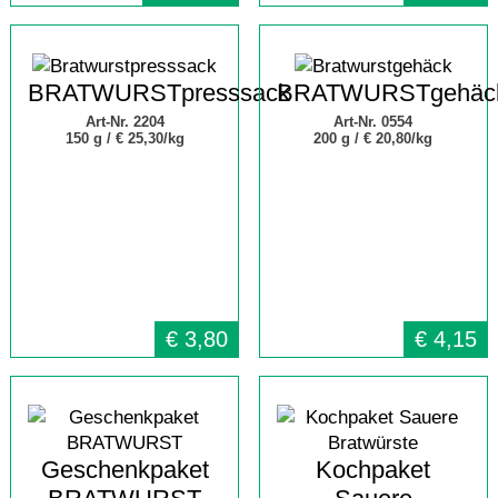
BRATWURSTpresssack
BRATWURSTgehäc
Art-Nr. 2204
Art-Nr. 0554
150 g /
€ 25,30/kg
200 g /
€ 20,80/kg
€
3,80
€
4,15
Geschenkpaket
Kochpaket