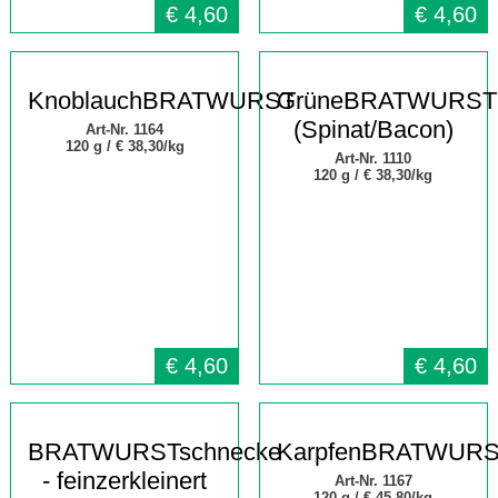
€
4,60
€
4,60
KnoblauchBRATWURST
GrüneBRATWURST
(Spinat/Bacon)
Art-Nr. 1164
120 g /
€ 38,30/kg
Art-Nr. 1110
120 g /
€ 38,30/kg
€
4,60
€
4,60
BRATWURSTschnecke
KarpfenBRATWUR
- feinzerkleinert
Art-Nr. 1167
120 g /
€ 45,80/kg