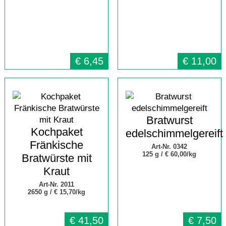
€
6,45
€
11,00
Bratwurst
Kochpaket
edelschimmelgereift
Fränkische
Art-Nr. 0342
125 g /
€ 60,00/kg
Bratwürste mit
Kraut
Art-Nr. 2011
2650 g /
€ 15,70/kg
€
41,50
€
7,50