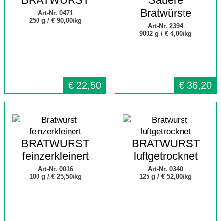
BRATWURST
Sauere
Bratwürste
Art-Nr. 0471
250 g /
€ 90,00/kg
Art-Nr. 2394
9002 g /
€ 4,00/kg
€
22,50
€
36,20
BRATWURST
BRATWURST
feinzerkleinert
luftgetrocknet
Art-Nr. 0016
Art-Nr. 0340
100 g /
€ 25,50/kg
125 g /
€ 52,80/kg