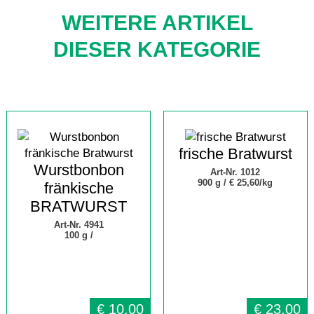
WEITERE ARTIKEL
DIESER KATEGORIE
frische Bratwurst
Wurstbonbon
Art-Nr. 1012
900 g /
€ 25,60/kg
fränkische
BRATWURST
Art-Nr. 4941
100 g /
€
10,00
€
23,00