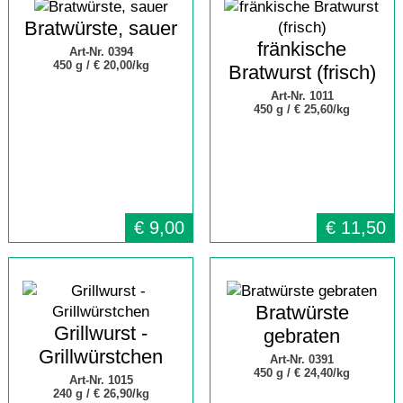
Bratwürste, sauer
fränkische
Art-Nr. 0394
450 g /
€ 20,00/kg
Bratwurst (frisch)
Art-Nr. 1011
450 g /
€ 25,60/kg
€
9,00
€
11,50
Bratwürste
Grillwurst -
gebraten
Grillwürstchen
Art-Nr. 0391
450 g /
€ 24,40/kg
Art-Nr. 1015
240 g /
€ 26,90/kg