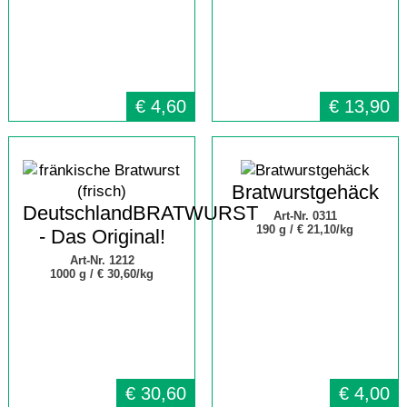
€
4,60
€
13,90
Bratwurstgehäck
DeutschlandBRATWURST
Art-Nr. 0311
190 g /
€ 21,10/kg
- Das Original!
Art-Nr. 1212
1000 g /
€ 30,60/kg
€
30,60
€
4,00