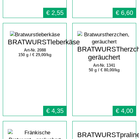
€
2,55
€
6,60
BRATWURSTleberkäse
BRATWURSTherzch
Art-Nr. 2088
150 g /
€ 29,00/kg
geräuchert
Art-Nr. 1341
50 g /
€ 80,00/kg
€
4,35
€
4,00
BRATWURSTpralin