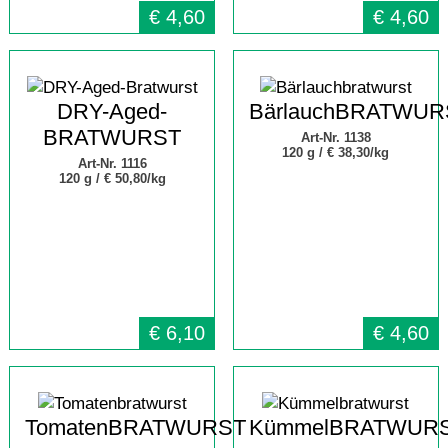
€
4,60
€
4,60
DRY-Aged-
BärlauchBRATWUR
BRATWURST
Art-Nr. 1138
120 g /
€ 38,30/kg
Art-Nr. 1116
120 g /
€ 50,80/kg
€
6,10
€
4,60
TomatenBRATWURST
KümmelBRATWUR