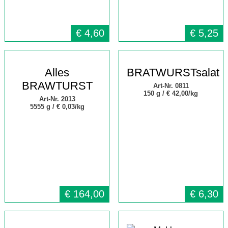
€
4,60
€
5,25
Alles
BRATWURSTsalat
BRAWTURST
Art-Nr. 0811
150 g /
€ 42,00/kg
Art-Nr. 2013
5555 g /
€
0,03/kg
€
164,00
€
6,30