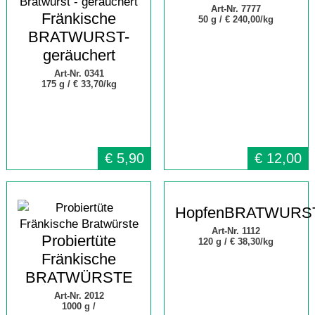
Art-Nr. 7777
Fränkische
50 g /
€ 240,00/kg
BRATWURST-
geräuchert
Art-Nr. 0341
175 g /
€ 33,70/kg
€
5,90
€
12,00
HopfenBRATWURS
Art-Nr. 1112
Probiertüte
120 g /
€ 38,30/kg
Fränkische
BRATWÜRSTE
Art-Nr. 2012
1000 g /