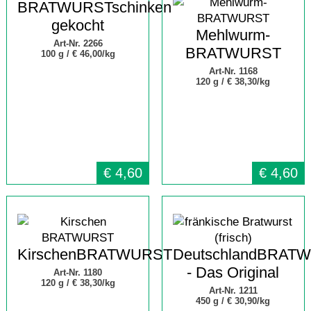
BRATWURSTschinken
gekocht
Mehlwurm-
Art-Nr. 2266
BRATWURST
100 g /
€ 46,00/kg
Art-Nr. 1168
120 g /
€ 38,30/kg
€
4,60
€
4,60
KirschenBRATWURST
DeutschlandBRAT
- Das Original
Art-Nr. 1180
120 g /
€ 38,30/kg
Art-Nr. 1211
450 g /
€ 30,90/kg