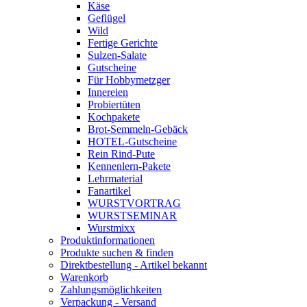
Käse
Geflügel
Wild
Fertige Gerichte
Sulzen-Salate
Gutscheine
Für Hobbymetzger
Innereien
Probiertüten
Kochpakete
Brot-Semmeln-Gebäck
HOTEL-Gutscheine
Rein Rind-Pute
Kennenlern-Pakete
Lehrmaterial
Fanartikel
WURST­VORTRAG
WURST­SEMINAR
Wurstmixx
Produktinformationen
Produkte suchen & finden
Direktbestellung - Artikel bekannt
Warenkorb
Zahlungsmöglichkeiten
Verpackung - Versand